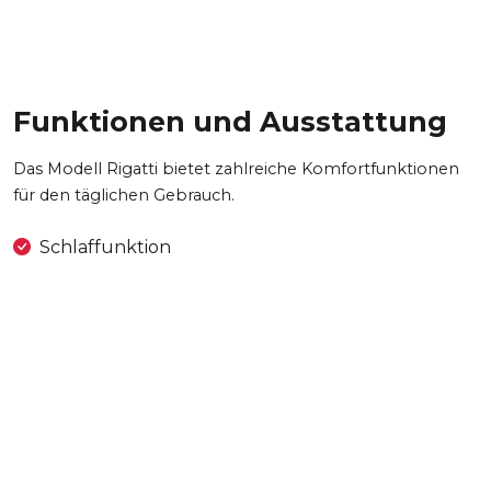
Funktionen und Ausstattung
Das Modell Rigatti bietet zahlreiche Komfortfunktionen
für den täglichen Gebrauch.
Schlaffunktion
Bettkasten
Relaxfunktion
Verstellbare Kopfstützen
Universelle Montage
Kontakt aufnehmen
OKES Sp. z o.o.