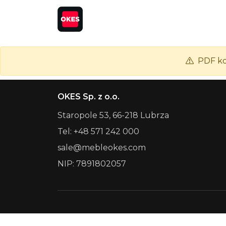
PDF ko
OKES Sp. z o.o.
Staropole 53, 66-218 Lubrza
Tel: +48 571 242 000
sale@mebleokes.com
NIP: 7891802057