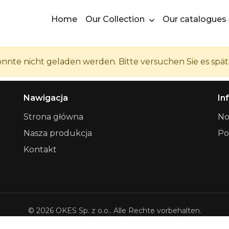
Home
Our Collection
Our catalogues
nnte nicht geladen werden. Bitte versuchen Sie es spät
Nawigacja
In
Strona główna
No
Nasza produkcja
Po
Kontakt
© 2026 OKES Sp. z o.o.. Alle Rechte vorbehalten.