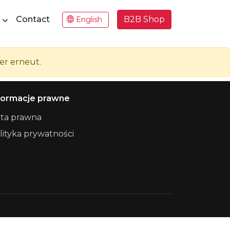
Contact
B2B Shop
English
er erneut.
formacje prawne
ta prawna
lityka prywatności