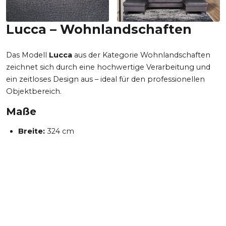
Lucca – Wohnlandschaften
Das Modell
Lucca
aus der Kategorie Wohnlandschaften
zeichnet sich durch eine hochwertige Verarbeitung und
ein zeitloses Design aus – ideal für den professionellen
Objektbereich.
Maße
Breite:
324 cm
Höhe:
90 cm
Gesamttiefe:
158 cm
Sitzhöhe:
47 cm
Sitztiefe:
52 cm
Schlaffläche:
125 cm